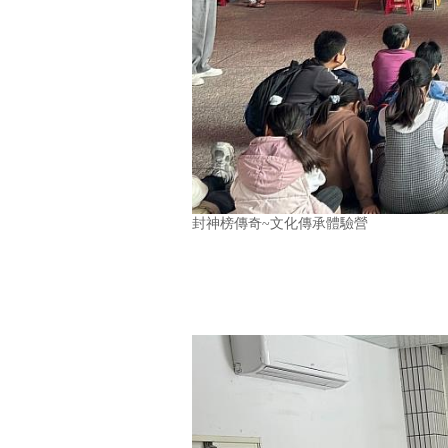
封神榜傳奇~文化傳承體驗營