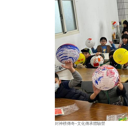
封神榜傳奇~文化傳承體驗營