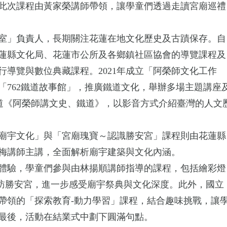
此次課程由黃家榮講師帶領，讓學童們透過走讀宮廟巡禮
室」負責人，長期關注花蓮在地文化歷史及古蹟保存。自
與花蓮縣文化局、花蓮市公所及各鄉鎮社區協會的導覽課程及
行導覽與數位典藏課程。2021年成立「阿榮師文化工作
「762鐵道故事館」，推廣鐵道文化，舉辦多場主題講座
e頻道《阿榮師講文史、鐵道》，以影音方式介紹臺灣的人文
廟宇文化」與「宮廟瑰寶～認識勝安宮」課程則由花蓮縣
梅講師主講，全面解析廟宇建築與文化內涵。
體驗，學童們參與由林揚順講師指導的課程，包括繪彩燈
造訪勝安宮，進一步感受廟宇祭典與文化深度。此外，國立
帶領的「探索教育-動力學習」課程，結合趣味挑戰，讓
最後，活動在結業式中劃下圓滿句點。