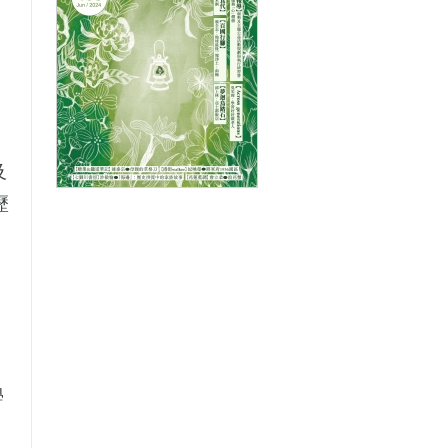
及
歷
學