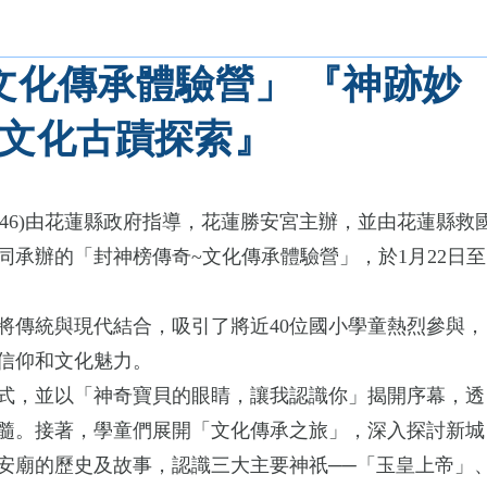
文化傳承體驗營」 『神跡妙
文化古蹟探索』
9:27:46)由花蓮縣政府指導，花蓮勝安宮主辦，並由花蓮縣救
同承辦的「封神榜傳奇~文化傳承體驗營」，於1月22日至
將傳統與現代結合，吸引了將近40位國小學童熱烈參與，
信仰和文化魅力。
式，並以「神奇寶貝的眼睛，讓我認識你」揭開序幕，透
髓。接著，學童們展開「文化傳承之旅」，深入探討新城
安廟的歷史及故事，認識三大主要神祇──「玉皇上帝」