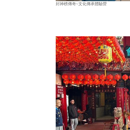
封神榜傳奇~文化傳承體驗營