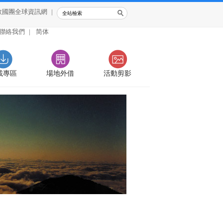
救國團全球資訊網
|
聯絡我們
|
简体
載專區
場地外借
活動剪影