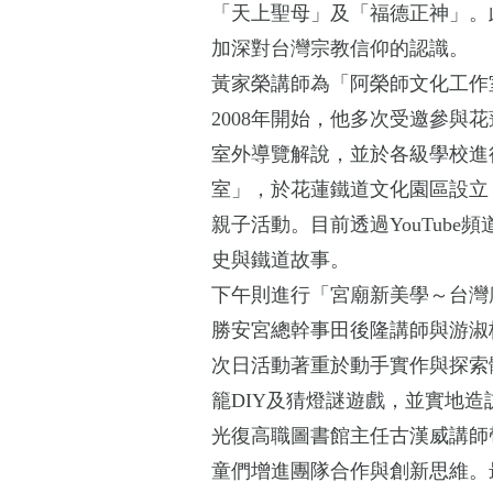
「天上聖母」及「福德正神」。
加深對台灣宗教信仰的認識。
黃家榮講師為「阿榮師文化工作
2008年開始，他多次受邀參
室外導覽解說，並於各級學校進
室」，於花蓮鐵道文化園區設立
親子活動。目前透過YouTub
史與鐵道故事。
下午則進行「宮廟新美學～台灣
勝安宮總幹事田後隆講師與游淑
次日活動著重於動手實作與探索
籠DIY及猜燈謎遊戲，並實地
光復高職圖書館主任古漢威講師
童們增進團隊合作與創新思維。