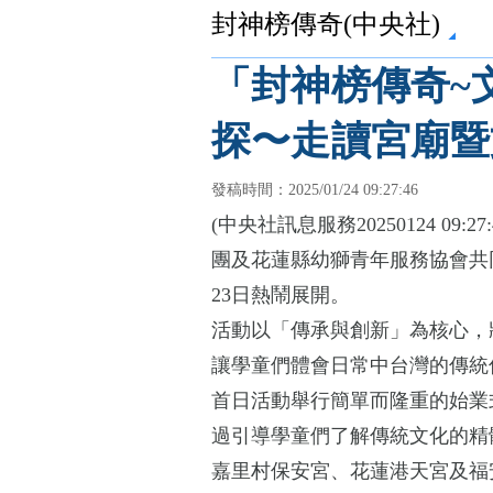
封神榜傳奇(中央社)
「封神榜傳奇~
探〜走讀宮廟暨
發稿時間：2025/01/24 09:27:46
(中央社訊息服務20250124 0
團及花蓮縣幼獅青年服務協會共
23日熱鬧展開。
活動以「傳承與創新」為核心，
讓學童們體會日常中台灣的傳統
首日活動舉行簡單而隆重的始業
過引導學童們了解傳統文化的精
嘉里村保安宮、花蓮港天宮及福