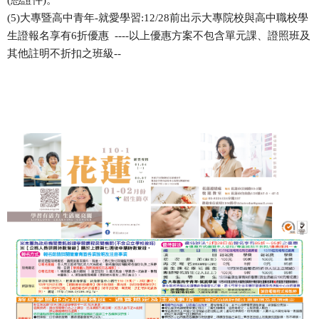
(5)
大專暨高中青年
-
就愛學習
:12/28
前出示大專院校與高中職校學
生證報名享有
6
折優惠
----
以上優惠方案不包含單元課、證照班及
其他註明不折扣之班級
--