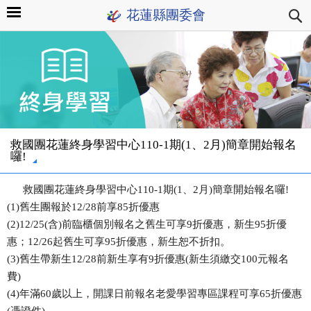
花蓮縣團委會
救國團花蓮終身學習中心110-1期(1、2月)簡章開始報名
囉!
救國團花蓮終身學習中心
110-1
期
(1
、
2
月
)
簡章開始報名囉
!
(1)
舊生團報於
12/28
前享
85
折優惠
(2)12/25(
含
)
前臨櫃個別報名之舊生可享
9
折優惠，新生
95
折優
惠；
12/26
起舊生可享
95
折優惠，新生恕不折扣。
(3)
舊生帶新生
12/28
前新生享有
9
折優惠
(
新生須繳交
100
元報名
費
)
(4)
年滿
60
歲以上，開課日前報名老愛學習專區課程可享
65
折優惠
(
憑證件
)
。