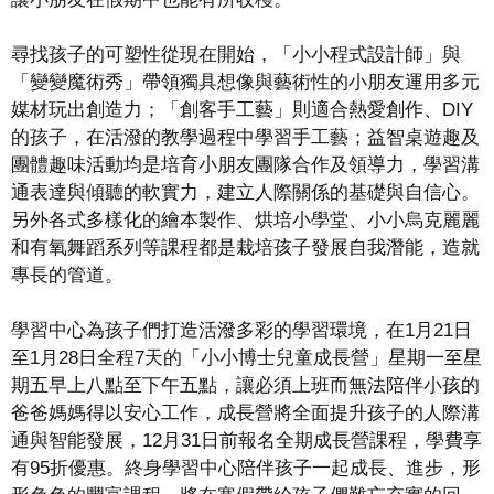
尋找孩子的可塑性從現在開始，「小小程式設計師」與
「變變魔術秀」帶領獨具想像與藝術性的小朋友運用多元
媒材玩出創造力；「創客手工藝」則適合熱愛創作、DIY
的孩子，在活潑的教學過程中學習手工藝；益智桌遊趣及
團體趣味活動均是培育小朋友團隊合作及領導力，學習溝
通表達與傾聽的軟實力，建立人際關係的基礎與自信心。
另外各式多樣化的繪本製作、烘培小學堂、小小烏克麗麗
和有氧舞蹈系列等課程都是栽培孩子發展自我潛能，造就
專長的管道。
學習中心為孩子們打造活潑多彩的學習環境，在1月21日
至1月28日全程7天的「小小博士兒童成長營」星期一至星
期五早上八點至下午五點，讓必須上班而無法陪伴小孩的
爸爸媽媽得以安心工作，成長營將全面提升孩子的人際溝
通與智能發展，12月31日前報名全期成長營課程，學費享
有95折優惠。終身學習中心陪伴孩子一起成長、進步，形