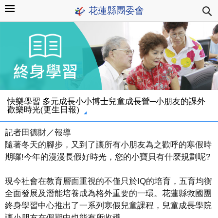
花蓮縣團委會
快樂學習 多元成長小小博士兒童成長營─小朋友的課外
歡樂時光(更生日報)
記者田德財／報導
隨著冬天的腳步，又到了讓所有小朋友為之歡呼的寒假時
期囉!今年的漫漫長假好時光，您的小寶貝有什麼規劃呢?
現今社會在教育層面重視的不僅只於IQ的培育，五育均衡
全面發展及潛能培養成為格外重要的一環。花蓮縣救國團
終身學習中心推出了一系列寒假兒童課程，兒童成長學院
讓小朋友在假期中也能有所收穫。