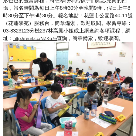
形色色的豐富課程，將在寒假帶給孩子們難忘充實的回
憶，
報名時間為每日上午8時30分至晚間9時，假日上午8
時30分至下午5時30分。報名地點：花蓮市公園路40-11號
（花蓮學苑）服務台，簡章備索，歡迎取閱。學習專線：
03-8323123分機237林高鳳小姐或上網查詢各項課程，網
址：
查詢，簡章備索，歡迎取閱。
http://reurl.cc/NZKo7e