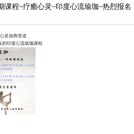
4期课程~疗癒心灵~印度心流瑜珈~热烈报名
心灵谘商管道
愈纾压的印度心流瑜珈课程