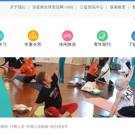
关于我们
|
张老师全球资讯网-1980
|
公益资讯中心
|
探索教育
|
学习
冬夏令营
休闲旅游
青年期刊
下
4期课程~疗癒心灵~印度心流瑜珈~热烈报名中