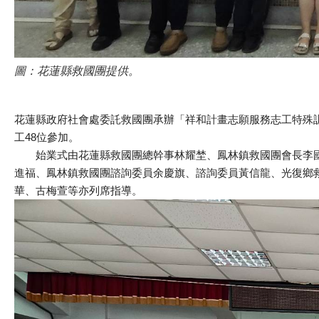
圖：花蓮縣救國團提供。
花蓮縣政府社會處委託救國團承辦「祥和計畫志願服務志工特殊訓
工48位參加。
始業式由花蓮縣救國團總幹事林耀埜、鳳林鎮救國團會長李國
進福、鳳林鎮救國團諮詢委員余慶旗、諮詢委員黃信龍、光復鄉
華、古梅萱等亦列席指導。