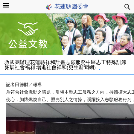
花蓮縣團委會
救國團辦理花蓮縣祥和計畫志願服務中區志工特殊訓練
拓展社會福利 增進社會祥和(更生新聞網)
記者田德財／報導
為符合社會脈動之議題，引領本縣志工服務之方向，持續擴大志
使心，胸懷燃燒自己、照亮別人之情操，踴躍投入志願服務行列