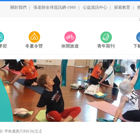
關於我們
|
張老師全球資訊網-1980
|
公益資訊中心
|
探索教育
|
學習
冬夏令營
休閒旅遊
青年期刊
下
! 早鳥優惠只到6/26(五)】