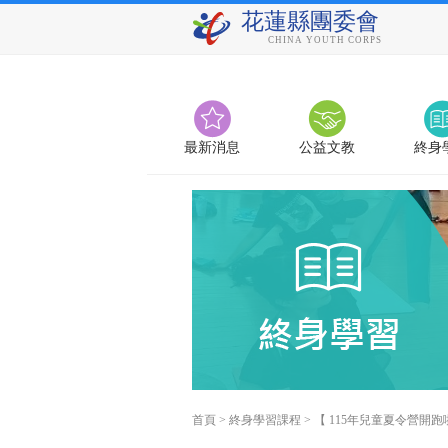
花蓮縣團委會
CHINA YOUTH CORPS
最新消息
公益文教
終身
首頁
>
終身學習課程
>
【 115年兒童夏令營開跑啦