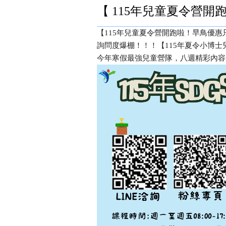
【 115年兒童夏令營開跑啦
【115年兒童夏令營開跑啦！早鳥優惠只到
詢問度爆棚！！！【115年夏令小博
今年寒假最強兒童營隊，八週精彩內容