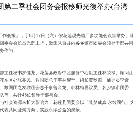
团第二季社会团务会报移师光復举办(台湾
工作会报」，于5月17日（六）假花莲观光糖厂多功能会议室举办。
团委会会长吕光辉主持，邀集来自县内各乡镇市团委会领导干部共
务作为。
部主任秘书罗健龙、花莲县政府中区服务中心副主任林荣禄、顾问
花东区处张兆民、救国团总干事林耀埜、组长黄秋燕、辅导员李紫
、救国团之友联谊会总干事曾金龙、韩林梅县议员、各乡镇市团委
队等，共计45位领导干部与会。
与社会资源来扩大影响力，花莲县团委会以「造梦成真 永续同行」
代表共同凝聚方向，实践永续公益的愿景。