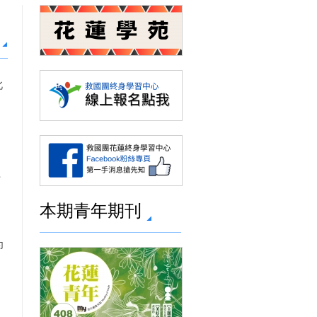
此
同
江
本期青年期刊
为