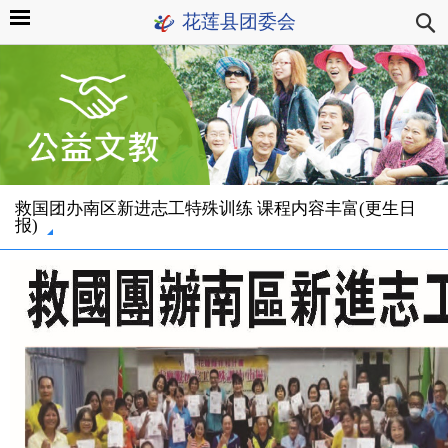
花莲县团委会
救国团办南区新进志工特殊训练 课程内容丰富(更生日
报)