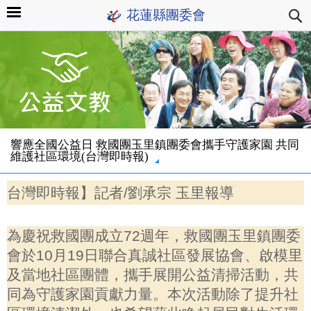
花蓮縣團委會
響應全國公益日 救國團玉里鎮團委會攜手守護家園 共同
維護社區環境(台灣即時報)
台灣即時報】記者/劉承宗 玉里報導
為慶祝救國團成立72週年，救國團玉里鎮團委
會於10月19日聯合真誠社區發展協會、啟模里
及當地社區團體，攜手展開公益清掃活動，共
同為守護家園貢獻力量。本次活動除了提升社