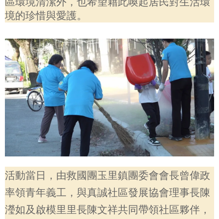
區環境清潔外，也希望藉此喚起居民對生活環
境的珍惜與愛護。
活動當日，由救國團玉里鎮團委會會長曾偉政
率領青年義工，與真誠社區發展協會理事長陳
瀅如及啟模里里長陳文祥共同帶領社區夥伴，