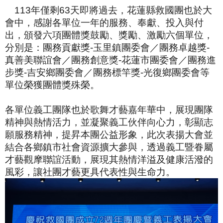
113年僅剩63天即將過去，花蓮縣救國團也於大
會中，感謝各單位一年的服務、奉獻、投入與付
出，頒發六項團體獎鼓勵、獎勵、激勵六個單位，
分別是：團務貢獻獎-玉里鎮團委會／團務卓越獎-
真善美聯誼會／團務創意獎-花蓮市團委會／團務進
步獎-吉安鄉團委會／團務標竿獎-光復鄉團委會等
單位榮獲團體獎殊榮。
各單位義工團隊也於歌舞才藝嘉年華中，展現團隊
精神與熱情活力，並凝聚義工伙伴向心力，彰顯志
願服務精神，提昇本團公益形象，此次表揚大會並
結合各鄉鎮市社會資源擴大參與，透過義工暨眷屬
才藝觀摩聯誼活動，展現其熱情洋溢及健康活潑的
風彩，讓社團才藝更具代表性與生命力。