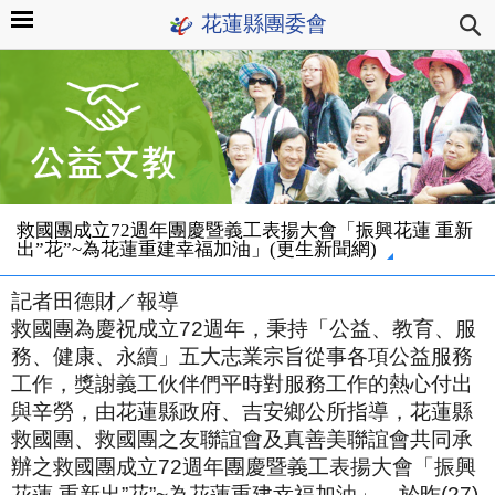
花蓮縣團委會
救國團成立72週年團慶暨義工表揚大會「振興花蓮 重新
出”花”~為花蓮重建幸福加油」(更生新聞網)
記者田德財／報導
救國團為慶祝成立72週年，秉持「公益、教育、服
務、健康、永續」五大志業宗旨從事各項公益服務
工作，獎謝義工伙伴們平時對服務工作的熱心付出
與辛勞，由花蓮縣政府、吉安鄉公所指導，花蓮縣
救國團、救國團之友聯誼會及真善美聯誼會共同承
辦之救國團成立72週年團慶暨義工表揚大會「振興
花蓮 重新出”花”~為花蓮重建幸福加油」，於昨(27)