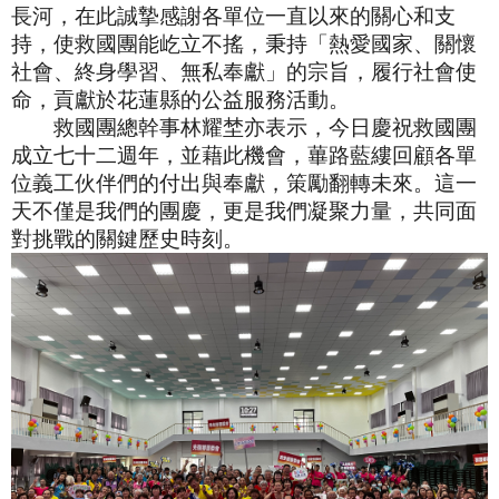
長河，在此誠摯感謝各單位一直以來的關心和支
持，使救國團能屹立不搖，秉持「熱愛國家、關懷
社會、終身學習、無私奉獻」的宗旨，履行社會使
命，貢獻於花蓮縣的公益服務活動。
救國團總幹事林耀埜亦表示，今日慶祝救國團
成立七十二週年，並藉此機會，蓽路藍縷回顧各單
位義工伙伴們的付出與奉獻，策勵翻轉未來。這一
天不僅是我們的團慶，更是我們凝聚力量，共同面
對挑戰的關鍵歷史時刻。