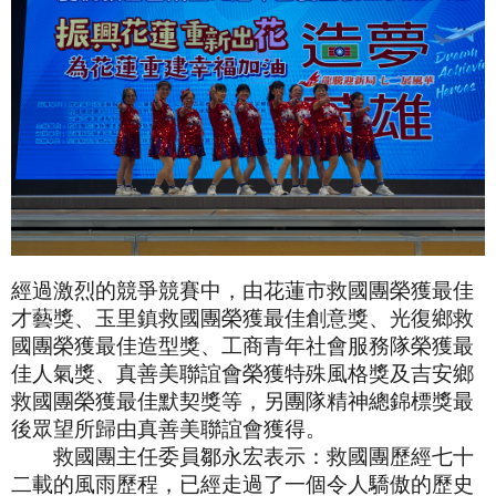
經過激烈的競爭競賽中，由花蓮市救國團榮獲最佳
才藝獎、玉里鎮救國團榮獲最佳創意獎、光復鄉救
國團榮獲最佳造型獎、工商青年社會服務隊榮獲最
佳人氣獎、真善美聯誼會榮獲特殊風格獎及吉安鄉
救國團榮獲最佳默契獎等，另團隊精神總錦標獎最
後眾望所歸由真善美聯誼會獲得。
救國團主任委員鄒永宏表示：救國團歷經七十
二載的風雨歷程，已經走過了一個令人驕傲的歷史