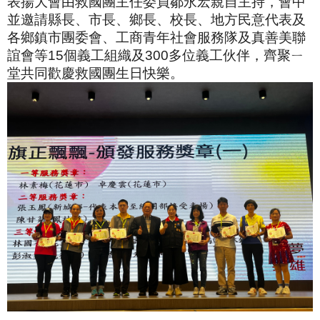
表揚大會由救國團主任委員鄒永宏親自主持，會中
並邀請縣長、市長、鄉長、校長、地方民意代表及
各鄉鎮市團委會、工商青年社會服務隊及真善美聯
誼會等15個義工組織及300多位義工伙伴，齊聚ㄧ
堂共同歡慶救國團生日快樂。