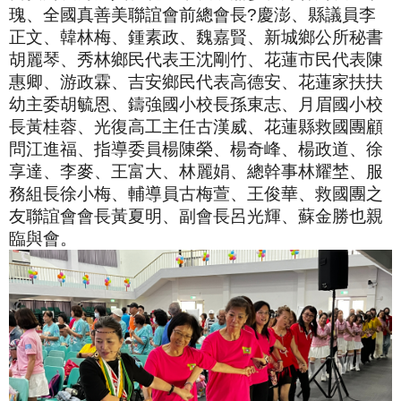
瑰、全國真善美聯誼會前總會長?慶澎、縣議員李
正文、韓林梅、鍾素政、魏嘉賢、新城鄉公所秘書
胡麗琴、秀林鄉民代表王沈剛竹、花蓮市民代表陳
惠卿、游政霖、吉安鄉民代表高德安、花蓮家扶扶
幼主委胡毓恩、鑄強國小校長孫東志、月眉國小校
長黃桂蓉、光復高工主任古漢威、花蓮縣救國團顧
問江進福、指導委員楊陳榮、楊奇峰、楊政道、徐
享達、李麥、王富大、林麗娟、總幹事林耀埜、服
務組長徐小梅、輔導員古梅萱、王俊華、救國團之
友聯誼會會長黃夏明、副會長呂光輝、蘇金勝也親
臨與會。