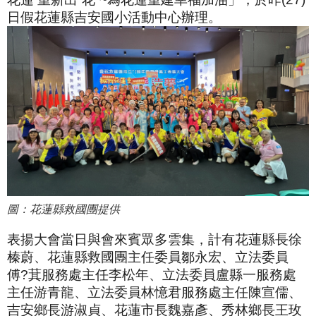
日假花蓮縣吉安國小活動中心辦理。
圖：花蓮縣救國團提供
表揚大會當日與會來賓眾多雲集，計有花蓮縣長徐
榛蔚、花蓮縣救國團主任委員鄒永宏、立法委員
傅?萁服務處主任李松年、立法委員盧縣一服務處
主任游青龍、立法委員林憶君服務處主任陳宣儒、
吉安鄉長游淑貞、花蓮市長魏嘉彥、秀林鄉長王玫