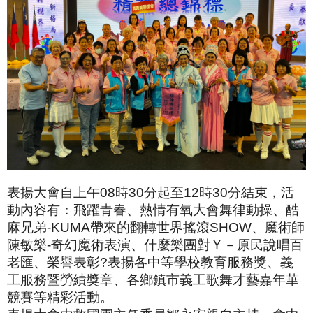
表揚大會自上午08時30分起至12時30分結束，活
動內容有：飛躍青春、熱情有氧大會舞律動操、酷
麻兄弟-KUMA帶來的翻轉世界搖滾SHOW、魔術師
陳敏樂-奇幻魔術表演、什麼樂團對Ｙ－原民說唱百
老匯、榮譽表彰?表揚各中等學校教育服務獎、義
工服務暨勞績獎章、各鄉鎮市義工歌舞才藝嘉年華
競賽等精彩活動。