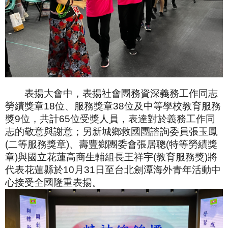
表揚大會中，表揚社會團務資深義務工作同志
勞績獎章18位、服務獎章38位及中等學校教育服務
獎9位，共計65位受獎人員，表達對於義務工作同
志的敬意與謝意；另新城鄉救國團諮詢委員張玉鳳
(二等服務獎章)、壽豐鄉團委會張居聰(特等勞績獎
章)與國立花蓮高商生輔組長王祥宇(教育服務獎)將
代表花蓮縣於10月31日至台北劍潭海外青年活動中
心接受全國隆重表揚。